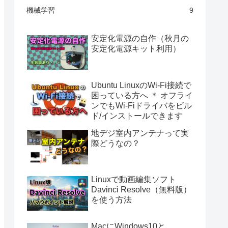
機械学習
9
安定化電源の自作（秋月の
安定化電源キット利用）
Ubuntu LinuxのWi-Fi接続で
困っている方へ ＊ オフライ
ンでもWi-Fiドライバをビル
ド/インストールできます
地デジ室内アンテナって実
際どうなの？
Linuxで動画編集ソフト
Davinci Resolve（無料版）
を使う方法
MacにWindows10と