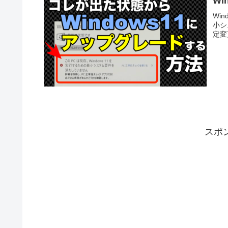
W
Wi
小シ
定変
スポ