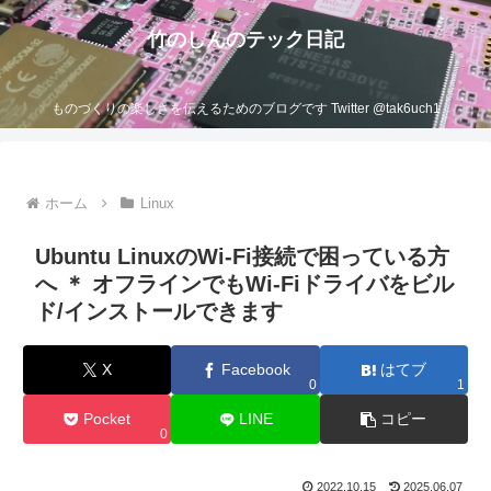
竹のしんのテック日記
ものづくりの楽しさを伝えるためのブログです Twitter @tak6uch1
ホーム
Linux
Ubuntu LinuxのWi-Fi接続で困っている方
へ ＊ オフラインでもWi-Fiドライバをビル
ド/インストールできます
X
Facebook
はてブ
0
1
Pocket
LINE
コピー
0
2022.10.15
2025.06.07