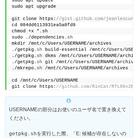
sudo apt update
sudo apt upgrade
git clone https:
//gist.github.com/jeanlescure
cd 084dd6113931ea5a0fd9
chmod +x *.sh
sudo ./dependencies.
sh
mkdir /mnt/c/Users/USERNAME/archives
./getpkg.
sh
 build-essential /mnt/c/Users/USER
./getpkg.
sh
 dkms /mnt/c/Users/USERNAME/archiv
./getpkg.
sh
 git /mnt/c/Users/USERNAME/archive
./mkrepo.
sh
 /mnt/c/Users/USERNAME/archives
cd /mnt/c/Users/USERNAME
git clone https:
//github.com/RinCat/RTL88x2BU
USERNAMEの部分はお使いのユーザ名で置き換えて
ください。
getpkg.sh
を実行した際、「E: 候補が存在しないの