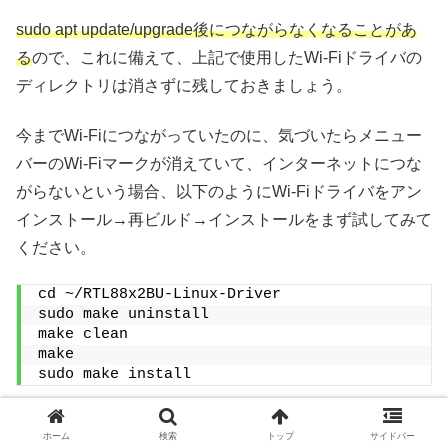
sudo apt update/upgrade後につながらなくなることがあ
る
ので、これに備えて、上記で使用したWi-Fiドライバの
ディレクトリは消さずに残しておきましょう。
今までWi-Fiにつながっていたのに、気づいたらメニュー
バーのWi-Fiマークが消えていて、インターネットにつな
がらないという場合、以下のようにWi-Fiドライバをアン
インストール→再ビルド→インストールをまず試してみて
ください。
cd ~/RTL88x2BU-Linux-Driver
sudo make uninstall
make clean
make
sudo make install
再起動します。
ホーム
検索
トップ
サイドバー