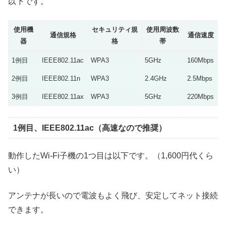
以下です。
使用機
セキュリティ規
使用周波数
通信規格
通信速度
器
格
帯
1例目
IEEE802.11ac
WPA3
5GHz
160Mbps
2例目
IEEE802.11n
WPA3
2.4GHz
2.5Mbps
3例目
IEEE802.11ax
WPA3
5GHz
220Mbps
1例目、IEEE802.11ac（高速なので推奨）
動作したWi-Fi子機の1つ目は以下です。（1,600円代くら
い）
アンテナが長いので電波もよく飛び、安定してネット接続
できます。