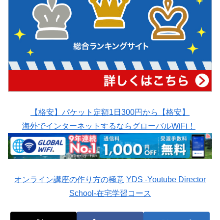
【格安】パケット定額1日300円から【格安】
海外でインターネットするならグローバルWiFi！
オンライン講座の作り方の極意
YDS -Youtube Director
School-在宅学習コース