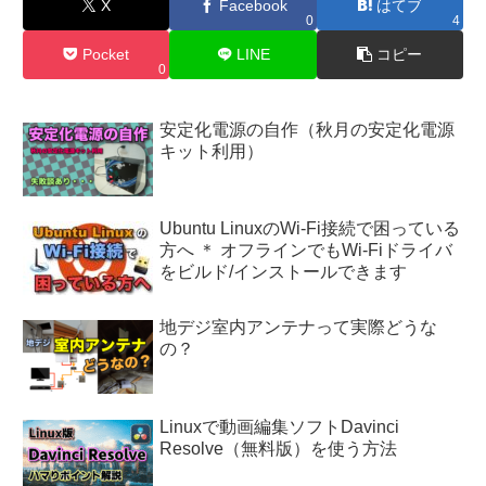
X
Facebook
はてブ
0
4
Pocket
LINE
コピー
0
安定化電源の自作（秋月の安定化電源
キット利用）
Ubuntu LinuxのWi-Fi接続で困っている
方へ ＊ オフラインでもWi-Fiドライバ
をビルド/インストールできます
地デジ室内アンテナって実際どうな
の？
Linuxで動画編集ソフトDavinci
Resolve（無料版）を使う方法