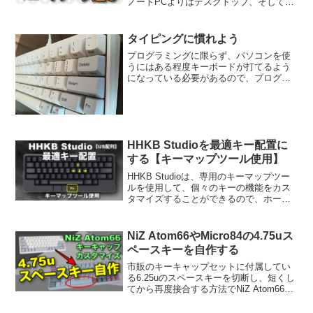
ノートPCよりはデスクトップ、そしてデ
スクトップを選ぶなら自作が楽しいで
す。安上がりにもなります。Intel第12世
代Core i5とNVIDIAのグラフィックボード
タイピングに慣れよう
RTX3060がおすすめの構成になります。
プログラミングに限らず、パソコンを使
うにはある程度キーボードが打てるよう
になっている必要があるので、プログラ
ミング学習を開始する前にタイピング
（キーボードを打つこと）を練習するこ
とをお勧めしています。
HHKB Studioを最適キー配置に
する【キーマップツール使用】
HHKB Studioは、専用のキーマップツー
ルを使用して、個々のキーの機能をカス
タマイズすることができるので、ホーム
ポジションから極力移動を少なくした最
適なキー配置を紹介します。
NiZ Atom66やMicro84の4.75uス
ペースキーを自作する
市販のキーキャップセットに付属してい
る6.25uのスペースキーを切断し、短くし
てから再度接合する方法でNiZ Atom66の
4.75uサイズのスペースキーを自作する方
法を紹介します。