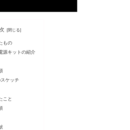
次
たもの
電源キットの紹介
順
inoスケッチ
たこと
項
献