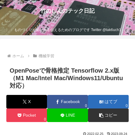
竹のしんのテック日記
ものづくりの楽しさを伝えるためのブログです Twitter @tak6uch1
ホーム
機械学習
OpenPoseで骨格推定 Tensorflow 2.x版
（M1 Mac/Intel Mac/Windows11/Ubuntu
対応）
X
Facebook
はてブ
0
0
Pocket
LINE
コピー
0
2022.02.25
2023.09.24