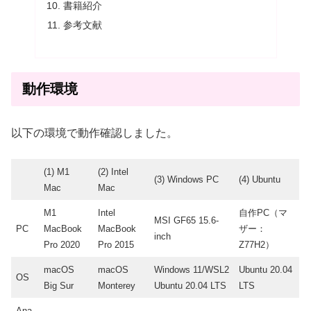
書籍紹介
参考文献
動作環境
以下の環境で動作確認しました。
(1) M1
(2) Intel
(3) Windows PC
(4) Ubuntu
Mac
Mac
M1
Intel
自作PC（マ
MSI GF65 15.6-
PC
MacBook
MacBook
ザー：
inch
Pro 2020
Pro 2015
Z77H2）
macOS
macOS
Windows 11/WSL2
Ubuntu 20.04
OS
Big Sur
Monterey
Ubuntu 20.04 LTS
LTS
Ana