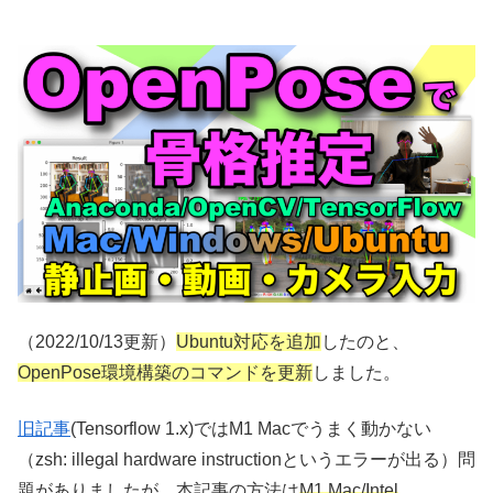
（2022/10/13更新）
Ubuntu対応を追加
したのと、
OpenPose環境構築のコマンドを更新
しました。
旧記事
(Tensorflow 1.x)ではM1 Macでうまく動かない
（zsh: illegal hardware instructionというエラーが出る）問
題がありましたが、本記事の方法は
M1 Mac/Intel