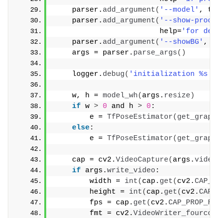
    parser.
add_argument
(
'--model'
, ty
    parser.
add_argument
(
'--show-proce
                        help=
'for deb
    parser.
add_argument
(
'--showBG'
, t
    args = parser.
parse_args
()
    logger.
debug
(
'initialization %s :
    w, h = 
model_wh
(
args.
resize
)
if
 w 
>
0
 and h 
>
0
:
        e = 
TfPoseEstimator
(
get_graph
else
:
        e = 
TfPoseEstimator
(
get_graph
    cap = cv2.
VideoCapture
(
args.
video
if
 args.
write_video
:
        width = 
int
(
cap.
get
(
cv2.
CAP_P
        height = 
int
(
cap.
get
(
cv2.
CAP_
        fps = cap.
get
(
cv2.
CAP_PROP_FP
        fmt = cv2.
VideoWriter_fourcc
(