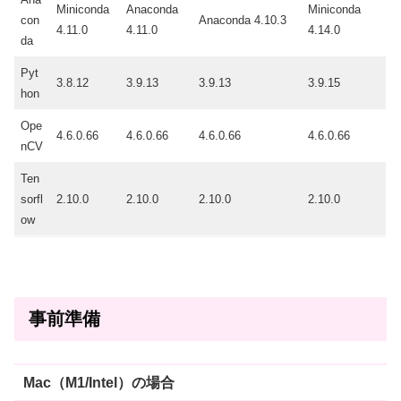
Miniconda
Anaconda
Miniconda
con
Anaconda 4.10.3
4.11.0
4.11.0
4.14.0
da
Pyt
3.8.12
3.9.13
3.9.13
3.9.15
hon
Ope
4.6.0.66
4.6.0.66
4.6.0.66
4.6.0.66
nCV
Ten
sorfl
2.10.0
2.10.0
2.10.0
2.10.0
ow
事前準備
Mac（M1/Intel）の場合