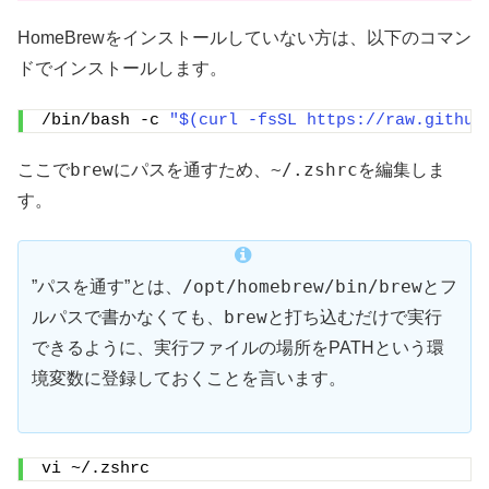
HomeBrewをインストールしていない方は、以下のコマン
ドでインストールします。
/bin/bash -c 
"$(curl -fsSL https://raw.github
brew
~/.zshrc
ここで
にパスを通すため、
を編集しま
す。
/opt/homebrew/bin/brew
”パスを通す”とは、
とフ
brew
ルパスで書かなくても、
と打ち込むだけで実行
できるように、実行ファイルの場所をPATHという環
境変数に登録しておくことを言います。
vi ~/.zshrc