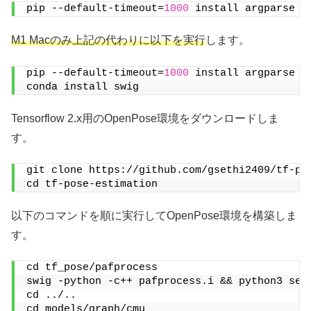
pip --default-timeout=
1000
 install argparse d
M1 Macのみ上記の代わりに以下を実行
します。
pip --default-timeout=
1000
 install argparse d
conda install swig
Tensorflow 2.x用のOpenPose環境をダウンロードしま
す。
git clone https://github.com/gsethi2409/tf-po
cd tf-pose-estimation
以下のコマンドを順に実行してOpenPose環境を構築しま
す。
cd tf_pose/pafprocess
swig -python -c++ pafprocess.i && python3 set
cd ../..
cd models/graph/cmu