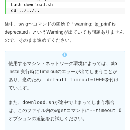
bash download.sh
cd ../../..
途中、swig〜コマンドの箇所で「warning: ‘tp_print’ is
deprecated」というWarningが出ていても問題ありません
ので、そのまま進めてください。
使用するマシン・ネットワーク環境によっては、pip
install実行時にTime outのエラーが出てしまうことが
--default-timeout=1000
あり、念のため
を付け
ています。
download.sh
また、
が途中で止まってしまう場合
wget
--timeout=0
は、このファイル内の
コマンドに
オプションの追記をお試しください。