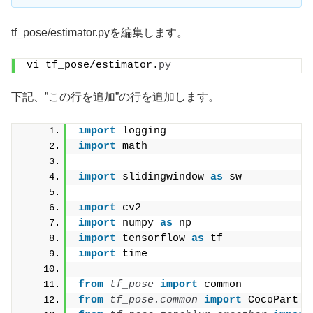
tf_pose/estimator.pyを編集します。
vi tf_pose/estimator.
py
下記、”この行を追加”の行を追加します。
import
 logging
import
 math
import
 slidingwindow 
as
 sw
import
 cv2
import
 numpy 
as
 np
import
 tensorflow 
as
 tf
import
 time
from 
tf_pose
 import
 common
from 
tf_pose.common
 import
 CocoPart