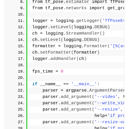
from tf_pose.
estimator
 import TfPoseE
from tf_pose.
networks
 import get_grap
logger = logging.
getLogger
(
'TfPoseEst
logger.
setLevel
(
logging.
DEBUG
)
ch = logging.
StreamHandler
()
ch.
setLevel
(
logging.
DEBUG
)
formatter = logging.
Formatter
(
'[%(asc
ch.
setFormatter
(
formatter
)
logger.
addHandler
(
ch
)
fps_time = 
0
if
 __name__ == 
'__main__'
:
    parser = argparse.
ArgumentParser
(
    parser.
add_argument
(
'--video'
, ty
    parser.
add_argument
(
'--write_vide
    parser.
add_argument
(
'--resize'
, t
                        help=
'if prov
    parser.
add_argument
(
'--resize-out
                        help=
'if prov