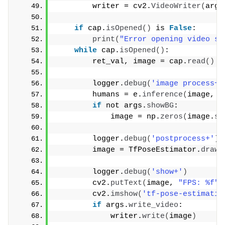
        writer = cv2.
VideoWriter
(
args
if
 cap.
isOpened
()
 is 
False
:
print
(
"Error opening video st
while
 cap.
isOpened
()
:
        ret_val, image = cap.
read
()
        logger.
debug
(
'image process+'
        humans = e.
inference
(
image, r
if
 not args.
showBG
:
            image = np.
zeros
(
image.
sh
        logger.
debug
(
'postprocess+'
)
        image = TfPoseEstimator.
draw_
        logger.
debug
(
'show+'
)
        cv2.
putText
(
image, 
"FPS: %f"
 
        cv2.
imshow
(
'tf-pose-estimatio
if
 args.
write_video
:
            writer.
write
(
image
)