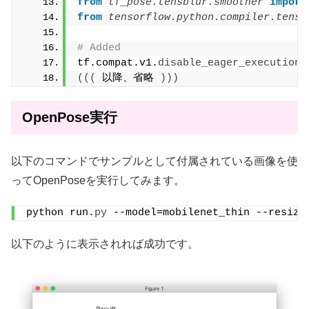
from 
tf_pose.tensblur.smoother
 import
from 
tensorflow.python.compiler.tenso
# Added
tf.compat.v1.
disable_eager_execution
(
(((
 以降、省略 
)))
OpenPose実行
以下のコマンドでサンプルとして付属されている画像を使
ってOpenPoseを実行してみます。
python run.
py
 --model=mobilenet_thin --resize
以下のように表示されれば成功です。