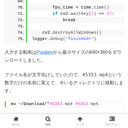
        fps_time = time.
time
()
if
 cv2.
waitKey
(
1
)
 == 
27
:
            break
    cv2.
destroyAllWindows
()
logger.
debug
(
'finished+'
)
入力する動画は
Pixaboy
から最小サイズの640×360をダウ
ンロードしました。
45353.mp4
ファイル名が文字化けしていたので、
という
数字だけの名前に変えて、今いるディレクトリに移動しま
す。
mv ~/Download/*
45353.
mp4
45353.
mp4
以下のコマンドでダウンロードした動画を入力として
OpenPoseを実行します。
ホーム
検索
トップ
サイドバー