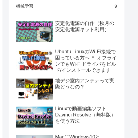
機械学習
9
安定化電源の自作（秋月の
安定化電源キット利用）
Ubuntu LinuxのWi-Fi接続で
困っている方へ ＊ オフライ
ンでもWi-Fiドライバをビル
ド/インストールできます
地デジ室内アンテナって実
際どうなの？
Linuxで動画編集ソフト
Davinci Resolve（無料版）
を使う方法
MacにWindows10と