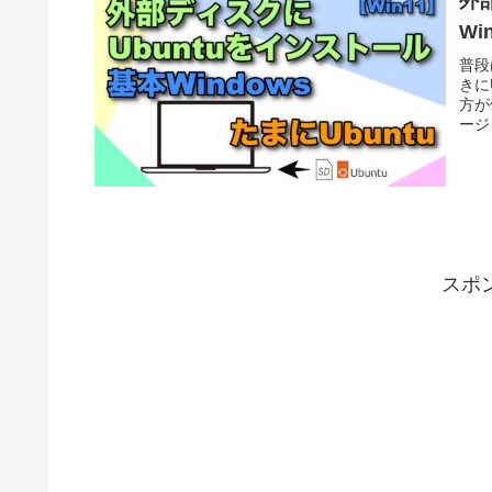
外
Wi
普段
きに
方が
ージ
やり
スポ