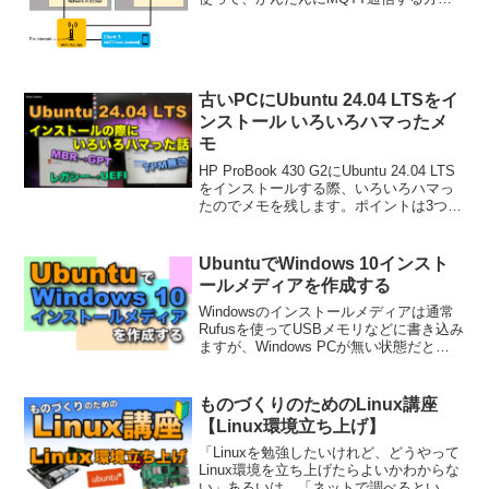
を紹介します。Androidスマホのアプリと
のMQTT通信についても紹介します。
古いPCにUbuntu 24.04 LTSをイ
ンストール いろいろハマったメ
モ
HP ProBook 430 G2にUbuntu 24.04 LTS
をインストールする際、いろいろハマっ
たのでメモを残します。ポイントは3つ。
ディスクのパーティションスタイルを
GPTにする。BIOSタイプをUEFIにす
る。TPMを無効にする。
UbuntuでWindows 10インスト
ールメディアを作成する
Windowsのインストールメディアは通常
Rufusを使ってUSBメモリなどに書き込み
ますが、Windows PCが無い状態だと
LinuxのWoeUSBで作成するしか方法が無
いようなので、その方法を紹介します。
ものづくりのためのLinux講座
【Linux環境立ち上げ】
「Linuxを勉強したいけれど、どうやって
Linux環境を立ち上げたらよいかわからな
い」あるいは、「ネットで調べるといく