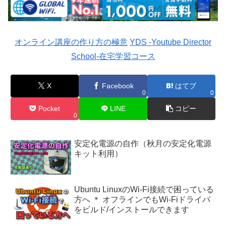
オンライン講座の作り方の極意
YDS -Youtube Director
School-在宅学習コース
X
Facebook
はてブ
0
0
Pocket
LINE
コピー
0
安定化電源の自作（秋月の安定化電源
キット利用）
Ubuntu LinuxのWi-Fi接続で困っている
方へ ＊ オフラインでもWi-Fiドライバ
をビルド/インストールできます