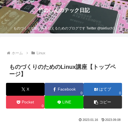
竹のしんのテック日記
ものづくりの楽しさを伝えるためのブログです Twitter @tak6uch1
ホーム
Linux
ものづくりのためのLinux講座【トップペ
ージ】
X
Facebook
はてブ
0
0
Pocket
LINE
コピー
0
2023.01.16
2023.09.08