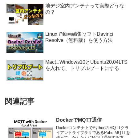
地デジ室内アンテナって実際どうな
の？
Linuxで動画編集ソフトDavinci
Resolve（無料版）を使う方法
MacにWindows10とUbuntu20.04LTS
を入れて、トリプルブートにする
関連記事
DockerでMQTT通信
Dockerコンテナ上でPythonのMQTTクラ
イアントライブラリであるPaho-MQTTを
使って、かんたんにMQTT通信する方法