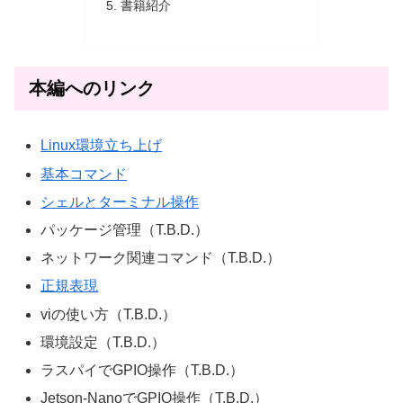
書籍紹介
本編へのリンク
Linux環境立ち上げ
基本コマンド
シェルとターミナル操作
パッケージ管理（T.B.D.）
ネットワーク関連コマンド（T.B.D.）
正規表現
viの使い方（T.B.D.）
環境設定（T.B.D.）
ラスパイでGPIO操作（T.B.D.）
Jetson-NanoでGPIO操作（T.B.D.）