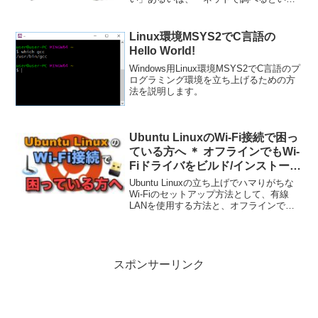
つかLinux環境を立ち上げる方法が見つか
るけれど、どれが自分に合っているか判
断できない」という方のために、複数の
Linux環境MSYS2でC言語の
Linux環境立ち上げ方法を紹介します。
Hello World!
Windows用Linux環境MSYS2でC言語のプ
ログラミング環境を立ち上げるための方
法を説明します。
Ubuntu LinuxのWi-Fi接続で困っ
ている方へ ＊ オフラインでもWi-
Fiドライバをビルド/インストール
できます
Ubuntu Linuxの立ち上げでハマりがちな
Wi-Fiのセットアップ方法として、有線
LANを使用する方法と、オフラインで行
う方法の2通りを紹介します。
スポンサーリンク