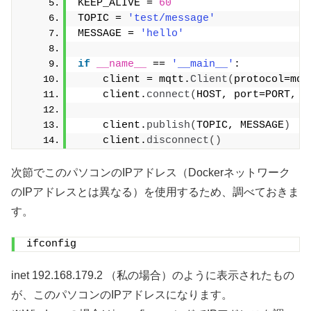
KEEP_ALIVE = 
60
TOPIC = 
'test/message'
MESSAGE = 
'hello'
if
__name__
 == 
'__main__'
:
    client = mqtt.
Client
(
protocol=mqt
    client.
connect
(
HOST, port=PORT, k
    client.
publish
(
TOPIC, MESSAGE
)
    client.
disconnect
()
次節でこのパソコンのIPアドレス（Dockerネットワーク
のIPアドレスとは異なる）を使用するため、調べておきま
す。
ifconfig
inet 192.168.179.2 （私の場合）のように表示されたもの
が、このパソコンのIPアドレスになります。