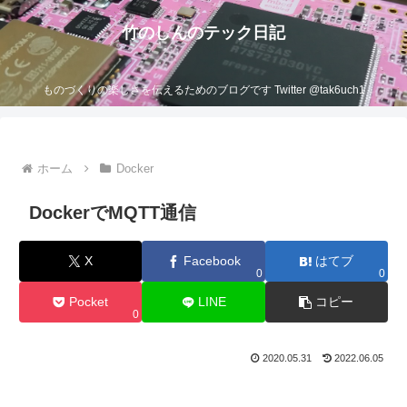
竹のしんのテック日記
ものづくりの楽しさを伝えるためのブログです Twitter @tak6uch1
ホーム
Docker
DockerでMQTT通信
X
Facebook
はてブ
0
0
Pocket
LINE
コピー
0
2020.05.31
2022.06.05