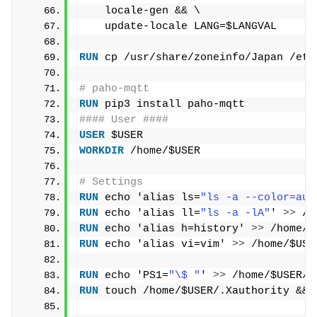
    locale-gen && \
    update-locale LANG=$LANGVAL
RUN
 cp /usr/share/zoneinfo/Japan /etc
# paho-mqtt
RUN
 pip3 install paho-mqtt
#### User ####
USER
 $USER
WORKDIR
 /home/$USER
# Settings
RUN
 echo 'alias ls=
"ls -a --color=aut
RUN
 echo 'alias ll=
"ls -a -lA"
' 
>>
 /h
RUN
 echo 'alias h=history' 
>>
 /home/$
RUN
 echo 'alias vi=vim' 
>>
 /home/$USE
RUN
 echo 'PS1=
"\$ "
' 
>>
 /home/$USER/.
RUN
 touch /home/$USER/.Xauthority && 