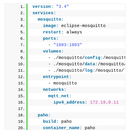
version:
"3.4"
services:
mosquitto:
image:
 eclipse-mosquitto
restart:
 always
ports:
      - 
"1883:1883"
volumes:
      - ./mosquitto/
config:
/mosquitto
      - ./mosquitto/
data:
/mosquitto/d
      - ./mosquitto/
log:
/mosquitto/lo
entrypoint:
      - mosquitto
networks:
mqtt_net:
ipv4_address:
172.19
.
0.11
paho:
build:
 paho
container_name:
 paho