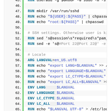
RUN
 useradd -g $GROUP -G sudo -m -s /
RUN
 mkdir /var/run/sshd
RUN
 echo 
"${USER}:${PASS}"
 | chpasswd
RUN
 echo 
"root:${PASS}"
 | chpasswd
# SSH settings. Otherwise user is kic
RUN
 sed 's@session\s*required\s*pam_l
RUN
 sed -e 's@
#Port 22@Port 22@' -e '
# Locale
ARG
LANGVAL
=
en_US.utf8
RUN
 echo 
"export LANG=$LANGVAL"
>>
 /e
RUN
 echo 
"export LANGUAGE=$LANGVAL"
>
RUN
 echo 
"export LC_CTYPE=$LANGVAL"
>
RUN
 echo 
"export LC_ALL=$LANGVAL"
>>
 
ENV
LANG
$LANGVAL
ENV
LANGUAGE
$LANGVAL
ENV
LC_CTYPE
$LANGVAL
ENV
LC_ALL
$LANGVAL
RUN
 echo 
"$LANGVAL UTF-8"
>
 /etc/loca