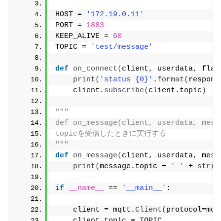
HOST = 
'172.19.0.11'
PORT = 
1883
KEEP_ALIVE = 
60
TOPIC = 
'test/message'
def
on_connect
(
client, userdata, flag
print
(
'status {0}'
.
format
(
respons
    client.
subscribe
(
client.topic
)
"""
def on_message(client, userdata, mess
topicを受信したときに実行する
"""
def
on_message
(
client, userdata, mess
print
(
message.topic + 
' '
 + 
str
(
m
if
__name__
 == 
'__main__'
:
    client = mqtt.
Client
(
protocol=mqt
    client.topic = TOPIC