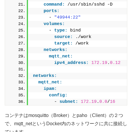
command:
 /usr/sbin/sshd -D
ports:
      - 
"49944:22"
volumes:
      - 
type:
 bind
source:
 ./work
target:
 /work
networks:
mqtt_net:
ipv4_address:
172.19
.
0.12
networks:
mqtt_net:
ipam:
config:
        - 
subnet:
172.19
.
0.0
/
16
コンテナはmosquitto（Broker）とpaho（Client）の２つ
で、mqtt_netというDocker内のネットワークに共に接続し
ています。