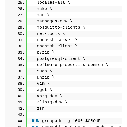
  locales-all \
  make \
  man \
  manpages-dev \
  mosquitto-clients \
  net-tools \
  openssh-server \
  openssh-client \
  p7zip \
  postgresql-client \
  software-properties-common \
  sudo \
  unzip \
  vim \
  wget \
  xorg-dev \
  zlib1g-dev \
  zsh
RUN
 groupadd -g 1000 $GROUP