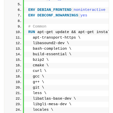
ENV
DEBIAN_FRONTEND
noninteractive
ENV
DEBCONF_NOWARNINGS
yes
# Common
RUN
 apt-get update && apt-get install
  apt-transport-https \
  libasound2-dev \
  bash-completion \
  build-essential \
  bzip2 \
  cmake \
  curl \
  gcc \
  g++ \
  git \
  less \
  libatlas-base-dev \
  libgl1-mesa-dev \
  locales \