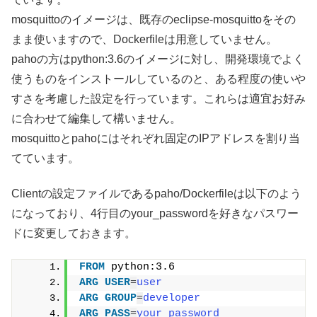
mosquittoのイメージは、既存のeclipse-mosquittoをその
まま使いますので、Dockerfileは用意していません。
pahoの方はpython:3.6のイメージに対し、開発環境でよく
使うものをインストールしているのと、ある程度の使いや
すさを考慮した設定を行っています。これらは適宜お好み
に合わせて編集して構いません。
mosquittoとpahoにはそれぞれ固定のIPアドレスを割り当
てています。
Clientの設定ファイルであるpaho/Dockerfileは以下のよう
になっており、4行目のyour_passwordを好きなパスワー
ドに変更しておきます。
FROM
 python:3.6
ARG
USER
=
user
ARG
GROUP
=
developer
ARG
PASS
=
your_password