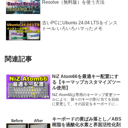
Resolve（無料版）を使う方法
古いPCにUbuntu 24.04 LTSをインス
トール いろいろハマったメモ
関連記事
NiZ Atom66を最適キー配置にす
る【キーマップカスタマイズツー
ル使用】
NiZ Atom66は専用のキーマップ変更ツー
ルにより、個々のキーの割り当てを自由
に変更して、その設定をキーボードに保
存できます。本記事では、ホームポジシ
ョンからの移動を極力無くした最適なキ
ー配置を私なりに探求した結果、たどり
キーボードの黄ばみ落とし／ABS
着いたキー配置について説明します。
樹脂を過酸化水素と界面活性化剤