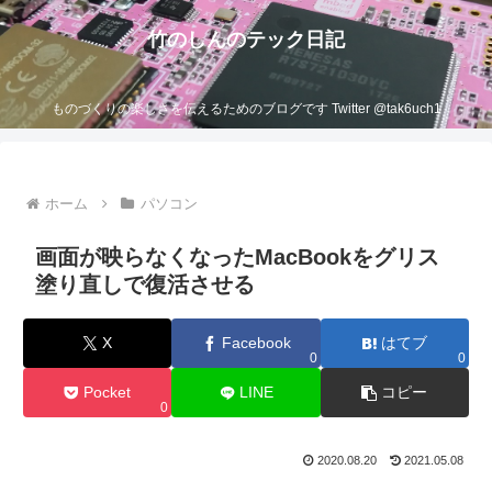
竹のしんのテック日記
ものづくりの楽しさを伝えるためのブログです Twitter @tak6uch1
ホーム
パソコン
画面が映らなくなったMacBookをグリス
塗り直しで復活させる
X
Facebook
はてブ
0
0
Pocket
LINE
コピー
0
2020.08.20
2021.05.08