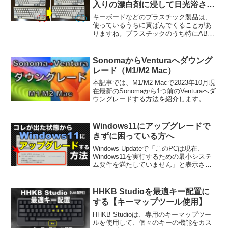
入りの漂白剤に浸して日光浴させ
る
キーボードなどのプラスチック製品は、
使っているうちに黄ばんでくることがあ
りますね。プラスチックのうち特にABS
樹脂の黄ばみを漂白剤を使って落とす方
法を紹介します。
SonomaからVenturaへダウング
レード（M1/M2 Mac）
本記事では、M1/M2 Macで2023年10月現
在最新のSonomaから1つ前のVenturaへダ
ウングレードする方法を紹介します。
Windows11にアップグレードで
きずに困っている方へ
Windows Updateで「このPCは現在、
Windows11を実行するための最小システ
ム要件を満たしていません」と表示され
る状態から、各種設定変更でWindows11
へアップグレードする方法を紹介しま
す。
HHKB Studioを最適キー配置に
する【キーマップツール使用】
HHKB Studioは、専用のキーマップツー
ルを使用して、個々のキーの機能をカス