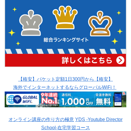
【格安】パケット定額1日300円から【格安】
海外でインターネットするならグローバルWiFi！
オンライン講座の作り方の極意
YDS -Youtube Director
School-在宅学習コース