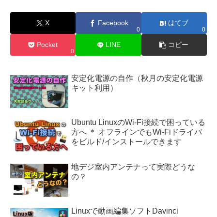
X
Facebook
はてブ
0
0
Pocket
LINE
コピー
0
安定化電源の自作（秋月の安定化電源
キット利用）
Ubuntu LinuxのWi-Fi接続で困っている
方へ ＊ オフラインでもWi-Fiドライバ
をビルド/インストールできます
地デジ室内アンテナって実際どうな
の？
Linuxで動画編集ソフトDavinci