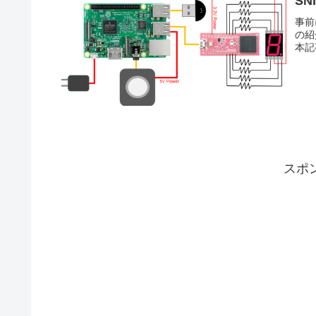
S
事前
の紹
本記
スポ