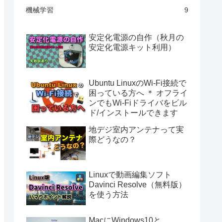
機械学習
9
安定化電源の自作（秋月の
安定化電源キット利用）
Ubuntu LinuxのWi-Fi接続で
困っている方へ ＊ オフライ
ンでもWi-Fiドライバをビル
ド/インストールできます
地デジ室内アンテナって実
際どうなの？
Linuxで動画編集ソフト
Davinci Resolve（無料版）
を使う方法
MacにWindows10と