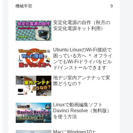
機械学習
9
安定化電源の自作（秋月の
安定化電源キット利用）
Ubuntu LinuxのWi-Fi接続で
困っている方へ ＊ オフライ
ンでもWi-Fiドライバをビル
ド/インストールできます
地デジ室内アンテナって実
際どうなの？
Linuxで動画編集ソフト
Davinci Resolve（無料版）
を使う方法
MacにWindows10と