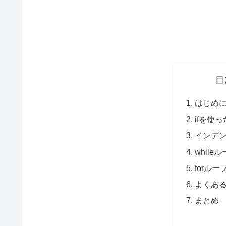
目
はじめ
ifを使
インデ
while
forルー
よくあ
まとめ