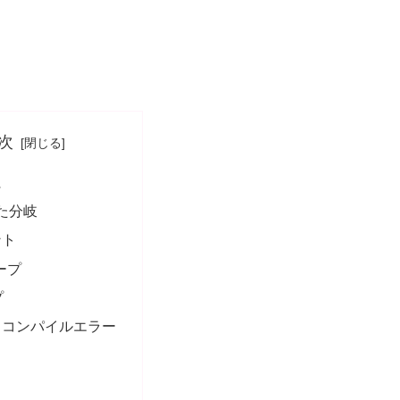
次
に
った分岐
ント
ループ
プ
るコンパイルエラー