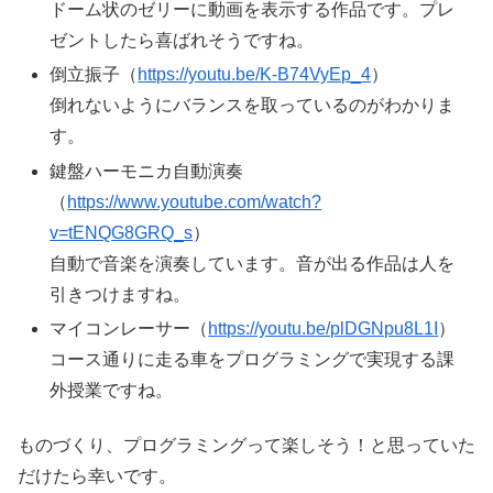
ドーム状のゼリーに動画を表示する作品です。プレ
ゼントしたら喜ばれそうですね。
倒立振子（
https://youtu.be/K-B74VyEp_4
）
倒れないようにバランスを取っているのがわかりま
す。
鍵盤ハーモニカ自動演奏
（
https://www.youtube.com/watch?
v=tENQG8GRQ_s
）
自動で音楽を演奏しています。音が出る作品は人を
引きつけますね。
マイコンレーサー（
https://youtu.be/plDGNpu8L1I
）
コース通りに走る車をプログラミングで実現する課
外授業ですね。
ものづくり、プログラミングって楽しそう！と思っていた
だけたら幸いです。