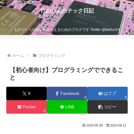
竹のしんのテック日記
ものづくりの楽しさを伝えるためのブログです Twitter @tak6uch1
ホーム
プログラミング
【初心者向け】プログラミングでできるこ
と
X
Facebook
はてブ
0
0
Pocket
LINE
コピー
0
2020.05.30
2023.08.11