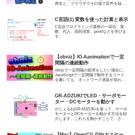
再生と、ブラウザでその場で音声を録音
して再生する方法について紹介します。
ピー音だけの場合に比べ、できることの
幅が広がります。
C言語(1) 変数を使った計算と表示
C言語プログラミング講座の一回目、変
数、代入、四則演算、printfなどを学びま
す。
【obniz】IO-Aanimationで一定
間隔の連続動作
obnizで一定間隔の処理をしたい場合に、
JavaScriptで一定間隔で動作するコード
を書いても、ネットワーク遅延が加わっ
て厳密には一定間隔になりません。これ
の解決策となる、IO-Animationの使い方
を紹介します。
GR-ADZUKIでLED・サーボモー
ター・DCモーターを動かす
がじぇるねGR-ADZUKIを使って、サーボ
モーターとDCモーターを動かす方法を紹
介します。これらを動かすことで、さま
ざまな工作に応用できます。
【Mac】OpenCV, Dlibカスケー