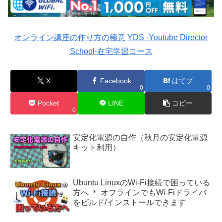
オンライン講座の作り方の極意
YDS -Youtube Director
School-在宅学習コース
X
Facebook
はてブ
0
0
Pocket
LINE
コピー
0
安定化電源の自作（秋月の安定化電源
キット利用）
Ubuntu LinuxのWi-Fi接続で困っている
方へ ＊ オフラインでもWi-Fiドライバ
をビルド/インストールできます