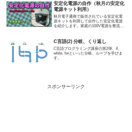
違いがeMMCを搭載していて、SDカード
安定化電源の自作（秋月の安定化
よりもストレージアクセスが高速という
電源キット利用）
点になります。
秋月電子通商で販売されている安定化電
源キットを利用して自作した安定化電源
を紹介します。家庭の100V電源を整流す
るために、100V耐圧があるトランスと整
流ダイオードを使います。安定化電源キ
ットの回路を改造して電圧調整しやすく
C言語(2) 分岐、くり返し
したり、電圧表示のディスプレイを付け
C言語プログラミング講座の第2弾、if,
たり、箱を作るなどして使いやすくしま
while, forといった分岐、ループを学びま
した。途中ハマった問題や回避策につい
す。
ても紹介しています。
スポンサーリンク