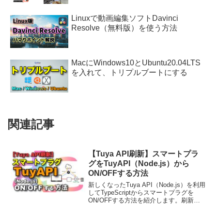
Linuxで動画編集ソフトDavinci
Resolve（無料版）を使う方法
MacにWindows10とUbuntu20.04LTS
を入れて、トリプルブートにする
関連記事
【Tuya API刷新】スマートプラ
グをTuyAPI（Node.js）から
ON/OFFする方法
新しくなったTuya API（Node.js）を利用
してTypeScriptからスマートプラグを
ON/OFFする方法を紹介します。刷新さ
れたTuyaのWeb Siteの使い方は非常にわ
かりにくいです。本記事に従うと、以前