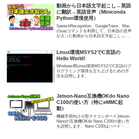
と同様にSmart Life対応のデバイスを
動画から日本語文字起こし→英語
TuyAPI経由で遠隔操作できるようになり
に翻訳→英語音声（Miniconda
ます。また、Apple Scriptを利用して指定
Python環境使用）
した範囲の充電度合いを保つ仕掛けを実
現することができます。
SpeechRecognition、GoogleTrans、Mac
のsayコマンドを利用して、日本語の音声
が入った動画から日本語文字起こし→英
訳→英語音声ファイル生成、までの変換
を行う方法を紹介します。
Linux環境MSYS2でC言語の
Hello World!
Windows用Linux環境MSYS2でC言語のプ
ログラミング環境を立ち上げるための方
法を説明します。
Jetson-Nano互換機OKdo Nano
C100の使い方（特にeMMC起
動）
機械学習向け小型マイコンボードJetson-
Nanoの互換機OKdo Nano C100の使い方
を説明します。Nano C100はハード・ソ
フトともJetson-Nanoと互換性があるとの
商品説明になっていますが、最も大きな