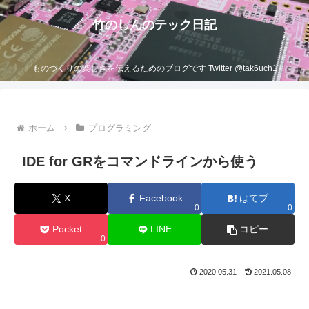
竹のしんのテック日記
ものづくりの楽しさを伝えるためのブログです Twitter @tak6uch1
ホーム
プログラミング
IDE for GRをコマンドラインから使う
X
Facebook
はてブ
0
0
Pocket
LINE
コピー
0
2020.05.31
2021.05.08