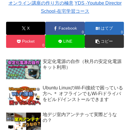
オンライン講座の作り方の極意
YDS -Youtube Director
School-在宅学習コース
X
Facebook
はてブ
0
0
Pocket
LINE
コピー
0
安定化電源の自作（秋月の安定化電源
キット利用）
Ubuntu LinuxのWi-Fi接続で困っている
方へ ＊ オフラインでもWi-Fiドライバ
をビルド/インストールできます
地デジ室内アンテナって実際どうな
の？