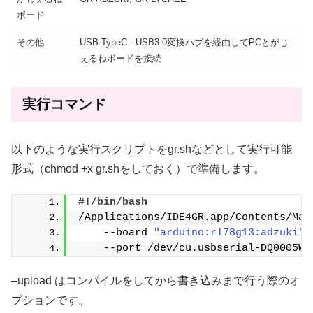
ボード
その他
USB TypeC - USB3.0変換ハブを経由してPCとがじ
ぇるねボードを接続
実行コマンド
以下のような実行スクリプトをgr.shなどとして実行可能
形式（chmod +x gr.shをしておく）で準備します。
#!/bin/bash
/Applications/IDE4GR.app/Contents/Mac
    --board 
"arduino:rl78g13:adzuki"
 
    --port /dev/cu.usbserial-DQ0005W3
–upload はコンパイルをしてから書き込みまで行う際のオ
プションです。