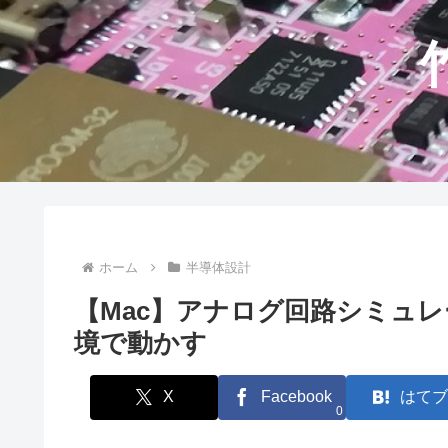
ホーム
半導体設計
【Mac】アナログ回路シミュレータLT
境で動かす
X
Facebook
はてブ
0