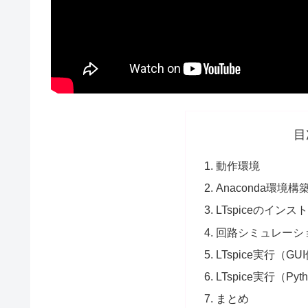
目
動作環境
Anaconda環境構
LTspiceのインス
回路シミュレーシ
LTspice実行（GU
LTspice実行（Py
まとめ