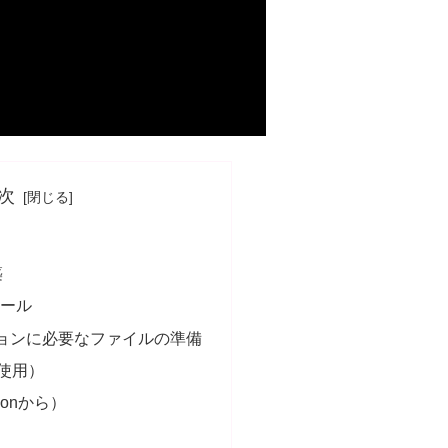
次
築
トール
ョンに必要なファイルの準備
I使用）
thonから）