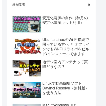
機械学習
9
安定化電源の自作（秋月の
安定化電源キット利用）
Ubuntu LinuxのWi-Fi接続で
困っている方へ ＊ オフライ
ンでもWi-Fiドライバをビル
ド/インストールできます
地デジ室内アンテナって実
際どうなの？
Linuxで動画編集ソフト
Davinci Resolve（無料版）
を使う方法
MacにWindows10と