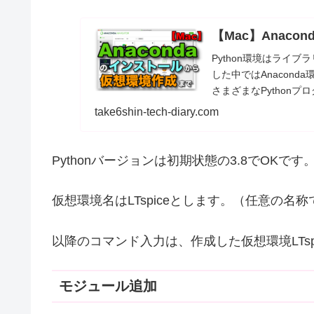
【Mac】Anac
Python環境はライ
した中ではAnacon
さまざまなPython
ると幸いです。
take6shin-tech-diary.com
Pythonバージョンは初期状態の3.8でOKです
仮想環境名はLTspiceとします。（任意の名
以降のコマンド入力は、作成した仮想環境LTs
モジュール追加