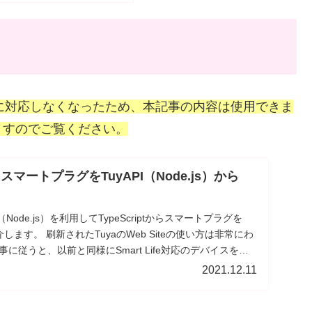
はIFTTTに対応しなくなったため、本記事の内容は使用できま
ますのでご覧ください。
】スマートプラグをTuyAPI（Node.js）から
（Node.js）を利用してTypeScriptからスマートプラグを
介します。 刷新されたTuyaのWeb Siteの使い方は非常にわ
に従うと、以前と同様にSmart Life対応のデバイスを
できるようになります。 また、Apple Scriptを利用して指
2021.12.11
いを保つ仕掛けを実現することができます。