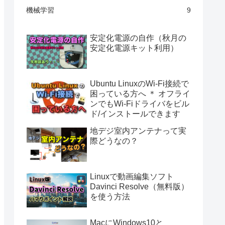
機械学習
9
安定化電源の自作（秋月の
安定化電源キット利用）
Ubuntu LinuxのWi-Fi接続で
困っている方へ ＊ オフライ
ンでもWi-Fiドライバをビル
ド/インストールできます
地デジ室内アンテナって実
際どうなの？
Linuxで動画編集ソフト
Davinci Resolve（無料版）
を使う方法
MacにWindows10と