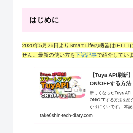
はじめに
2020年5月26日よりSmart Lifeの機器
せん。最新の使い方を
下記記事
で紹介してい
【Tuya API刷新
ON/OFFする方法
新しくなったTuya API
ON/OFFする方法を紹
かりにくいです。 本記事
TuyAPI経由で遠隔操作
take6shin-tech-diary.com
定した範囲の充電度合