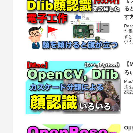
【
ると
す
Ra
た電
すと
いう
方法
【M
ろい
Ma
法を
顔認
O