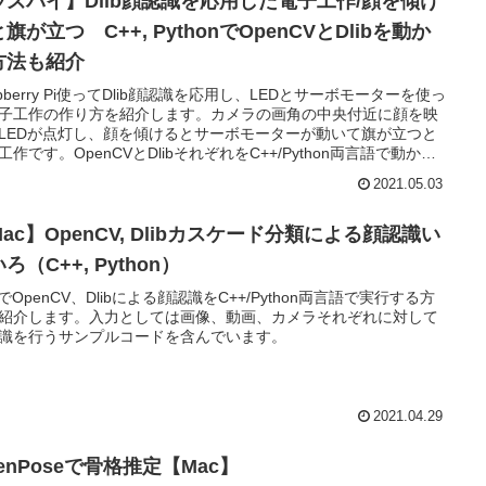
ラズパイ】Dlib顔認識を応用した電子工作/顔を傾け
旗が立つ C++, PythonでOpenCVとDlibを動か
方法も紹介
spberry Pi使ってDlib顔認識を応用し、LEDとサーボモーターを使っ
子工作の作り方を紹介します。カメラの画角の中央付近に顔を映
LEDが点灯し、顔を傾けるとサーボモーターが動いて旗が立つと
工作です。OpenCVとDlibそれぞれをC++/Python両言語で動かす
についても紹介します。
2021.05.03
ac】OpenCV, Dlibカスケード分類による顔認識い
ろ（C++, Python）
cでOpenCV、Dlibによる顔認識をC++/Python両言語で実行する方
紹介します。入力としては画像、動画、カメラそれぞれに対して
識を行うサンプルコードを含んでいます。
2021.04.29
penPoseで骨格推定【Mac】