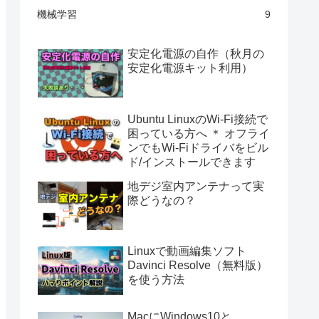
機械学習
9
安定化電源の自作（秋月の
安定化電源キット利用）
Ubuntu LinuxのWi-Fi接続で
困っている方へ ＊ オフライ
ンでもWi-Fiドライバをビル
ド/インストールできます
地デジ室内アンテナって実
際どうなの？
Linuxで動画編集ソフト
Davinci Resolve（無料版）
を使う方法
MacにWindows10と