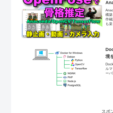
An
An
構築
作確
も楽
応用
Do
境
Doc
ルマ
ーバ
スポ