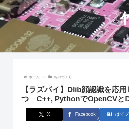
ホーム
ものづくり
【ラズパイ】Dlib顔認識を応
つ C++, PythonでOpenC
X
Facebook
はてブ
0