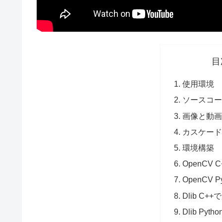
目
使用環境
ソースコード
画像と動
カスケー
環境構築
OpenCV
OpenCV 
Dlib C+
Dlib Pyt