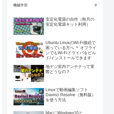
機械学習
9
安定化電源の自作（秋月の
安定化電源キット利用）
Ubuntu LinuxのWi-Fi接続で
困っている方へ ＊ オフライ
ンでもWi-Fiドライバをビル
ド/インストールできます
地デジ室内アンテナって実
際どうなの？
Linuxで動画編集ソフト
Davinci Resolve（無料版）
を使う方法
MacにWindows10と