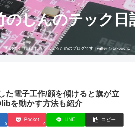
竹のしんのテック日
ものづくりの楽しさを伝えるためのブログです Twitter @tak6uch1
用した電子工作/顔を傾けると旗が立
VとDlibを動かす方法も紹介
Pocket
LINE
コピー
0
0