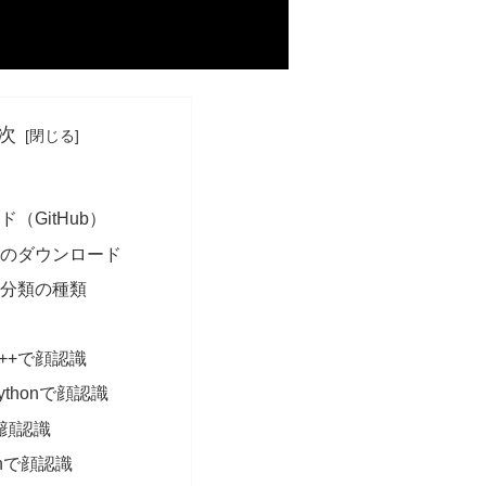
次
（GitHub）
画のダウンロード
ド分類の種類
 C++で顔認識
Pythonで顔認識
+で顔認識
honで顔認識