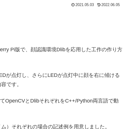
2021.05.03
2022.06.05
berry Pi版で、顔認識環境Dlibを応用した工作の作り方
EDが点灯し、さらにLEDが点灯中に顔を右に傾ける
内容です。
OpenCVとDlibそれぞれをC++/Python両言語で動
イム）それぞれの場合の記述例を用意しました。