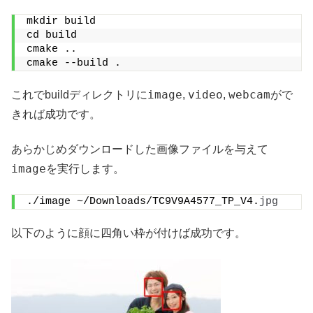
mkdir build
cd build
cmake ..
cmake --build .
image
video
webcam
これでbuildディレクトリに
,
,
がで
きれば成功です。
あらかじめダウンロードした画像ファイルを与えて
image
を実行します。
./image ~/Downloads/TC9V9A4577_TP_V4.
jpg
以下のように顔に四角い枠が付けば成功です。