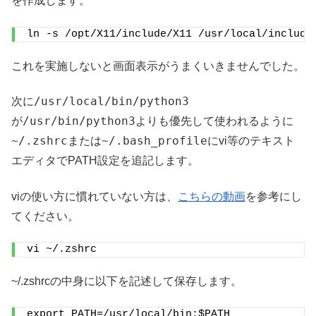
を作成します。
ln -s /opt/X11/include/X11 /usr/local/include
これを実施しないと画面表示がうまくいきませんでした。
/usr/local/bin/python3
次に
/usr/bin/python3
が
よりも優先して使われるように
~/.zshrc
~/.bash_profile
または
にvi等のテキスト
エディタでPATH設定を追記します。
viの使い方に慣れていない方は、
こちらの動画
を参考にし
てください。
vi ~/.zshrc
~/.zshrcの中身に以下を記述して保存します。
export PATH=/usr/local/bin:$PATH