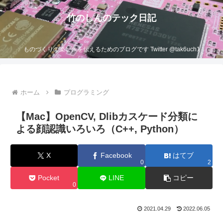
竹のしんのテック日記
ものづくりの楽しさを伝えるためのブログです Twitter @tak6uch1
ホーム
プログラミング
【Mac】OpenCV, Dlibカスケード分類に
よる顔認識いろいろ（C++, Python）
X
Facebook
はてブ
0
2
Pocket
LINE
コピー
0
2021.04.29
2022.06.05