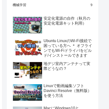
機械学習
9
安定化電源の自作（秋月の
安定化電源キット利用）
Ubuntu LinuxのWi-Fi接続で
困っている方へ ＊ オフライ
ンでもWi-Fiドライバをビル
ド/インストールできます
地デジ室内アンテナって実
際どうなの？
Linuxで動画編集ソフト
Davinci Resolve（無料版）
を使う方法
MacにWindows10と