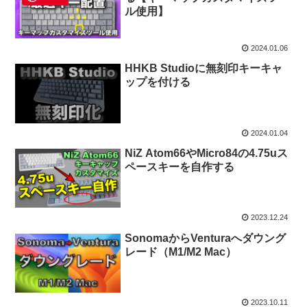
ル使用】
2024.01.06
HHKB Studioに無刻印キーキャ
ップを付ける
2024.01.04
NiZ Atom66やMicro84の4.75uス
ペースキーを自作する
2023.12.24
SonomaからVenturaへダウング
レード（M1/M2 Mac）
2023.10.11