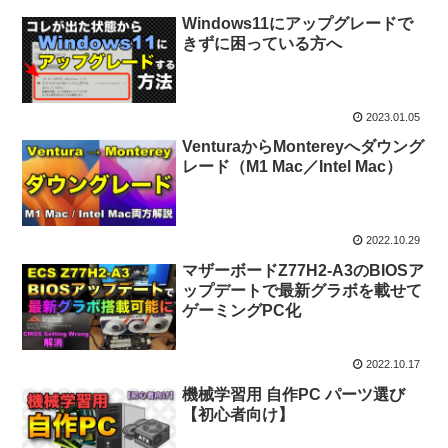
Windows11にアップグレードで
きずに困っている方へ
2023.01.05
VenturaからMontereyへダウング
レード（M1 Mac／Intel Mac）
2022.10.29
マザーボードZ77H2-A3のBIOSア
ップデートで最新グラボを載せて
ゲーミングPC化
2022.10.17
機械学習用 自作PC パーツ選び
【初心者向け】