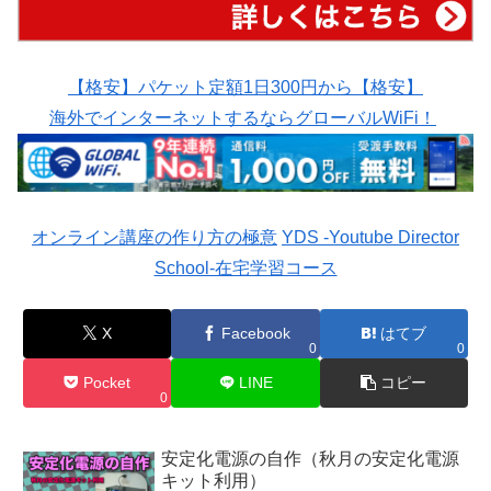
【格安】パケット定額1日300円から【格安】
海外でインターネットするならグローバルWiFi！
オンライン講座の作り方の極意
YDS -Youtube Director
School-在宅学習コース
X
Facebook
はてブ
0
0
Pocket
LINE
コピー
0
安定化電源の自作（秋月の安定化電源
キット利用）