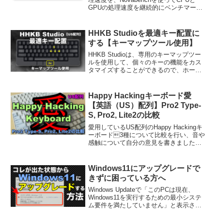
GPUの処理速度を継続的にベンチマーク
しています。
HHKB Studioを最適キー配置に
する【キーマップツール使用】
HHKB Studioは、専用のキーマップツー
ルを使用して、個々のキーの機能をカス
タマイズすることができるので、ホーム
ポジションから極力移動を少なくした最
適なキー配置を紹介します。
Happy Hackingキーボード愛
【英語（US）配列】Pro2 Type-
S, Pro2, Lite2の比較
愛用しているUS配列のHappy Hackingキ
ーボード3種について比較を行い、音や
感触について自分の意見を書きました。
Lite2はPro2に比べて打鍵音が大きいた
め、Pro2の方が良いです。また、Pro2の
Type-Sあり／なしについては、意外にも
Windows11にアップグレードで
Type-Sなしの方が音や打鍵感が良いとい
きずに困っている方へ
う結果です。（あくまで私感）
Windows Updateで「このPCは現在、
Windows11を実行するための最小システ
ム要件を満たしていません」と表示され
る状態から、各種設定変更でWindows11