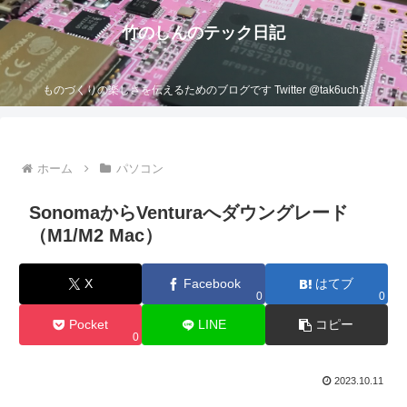
竹のしんのテック日記
ものづくりの楽しさを伝えるためのブログです Twitter @tak6uch1
ホーム
パソコン
SonomaからVenturaへダウングレード
（M1/M2 Mac）
X
Facebook
はてブ
0
0
Pocket
LINE
コピー
0
2023.10.11