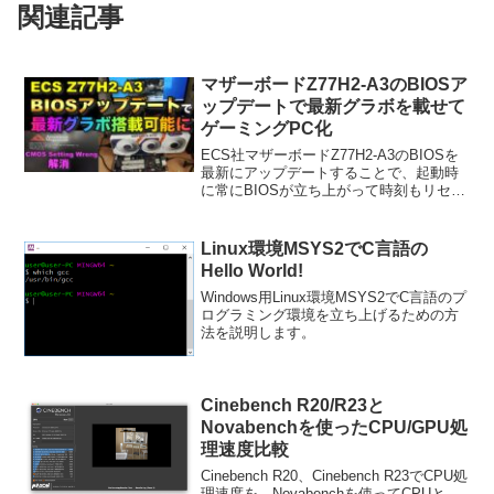
関連記事
マザーボードZ77H2-A3のBIOSア
ップデートで最新グラボを載せて
ゲーミングPC化
ECS社マザーボードZ77H2-A3のBIOSを
最新にアップデートすることで、起動時
に常にBIOSが立ち上がって時刻もリセッ
トされる問題を解消し、また、最新のグ
ラボが使えるようになって、グラフィカ
ルなゲームを実行できるマシンに生まれ
Linux環境MSYS2でC言語の
変わりました。
Hello World!
Windows用Linux環境MSYS2でC言語のプ
ログラミング環境を立ち上げるための方
法を説明します。
Cinebench R20/R23と
Novabenchを使ったCPU/GPU処
理速度比較
Cinebench R20、Cinebench R23でCPU処
理速度を、Novabenchを使ってCPUと